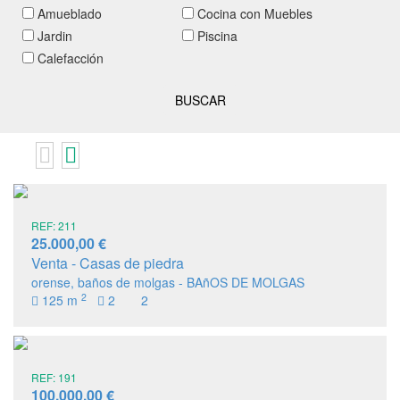
Amueblado
Cocina con Muebles
Jardin
Piscina
Calefacción
REF: 211
25.000,00 €
Venta - Casas de piedra
orense, baños de molgas - BAñOS DE MOLGAS
2
125 m
2
2
REF: 191
100.000,00 €