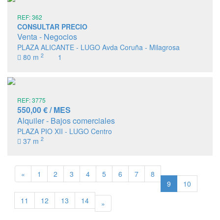
REF: 362
CONSULTAR PRECIO
Venta - Negocios
PLAZA ALICANTE - LUGO Avda Coruña - Milagrosa
2
80 m
1
REF: 3775
550,00 € / MES
Alquiler - Bajos comerciales
PLAZA PIO XII - LUGO Centro
2
37 m
«
1
2
3
4
5
6
7
8
9
10
11
12
13
14
»