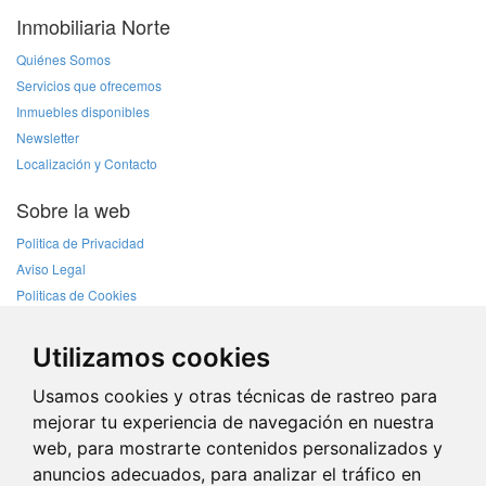
Inmobiliaria Norte
Quiénes Somos
Servicios que ofrecemos
Inmuebles disponibles
Newsletter
Localización y Contacto
Sobre la web
Politica de Privacidad
Aviso Legal
Politicas de Cookies
Contacto
Utilizamos cookies
San Pedro 15 1º · 27001 · LUGO
TELF: +34 982 23 05 01
Usamos cookies y otras técnicas de rastreo para
TELF: 604 083 604
mejorar tu experiencia de navegación en nuestra
E-MAIL: info@inorte.com
web, para mostrarte contenidos personalizados y
anuncios adecuados, para analizar el tráfico en
Web Inmobiliaria Norte. Desarrollado por
Prodesin